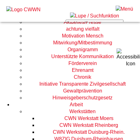
Startseite
CWWN
Aktuelles/Presse
achtung vielfalt
Motivation Mensch
Mitwirkung/Mitbestimmung
Organigramm
Unterstützte Kommunikation
Förderverein
Ehrenamt
Chronik
Initiative Transparente Zivilgesellschaft
Gewaltprävention
Hinweisgeberschutzgesetz
Star
Arbeit
Kont
Werkstätten
CWN Werkstatt Moers
CWN Werkstatt Rheinberg
CWN Werkstatt Duisburg-Rhein.
W8ZIG Duisburg-Rheinhausen